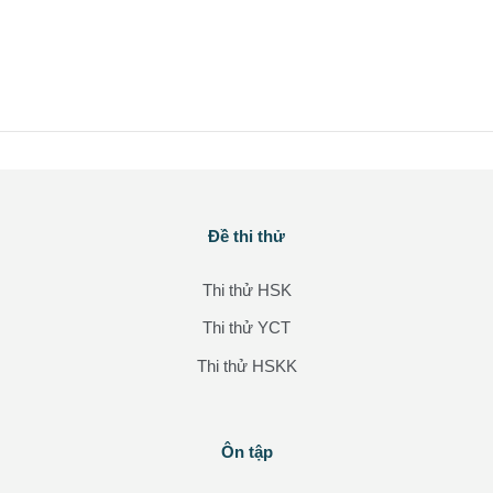
Các khối
Đề thi thử
Bỏ qua Đề thi thử
Thi thử HSK
Thi thử YCT
Thi thử HSKK
Các khối
Ôn tập
Bỏ qua Ôn tập