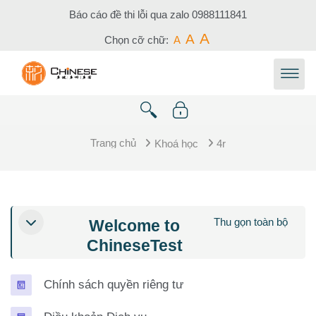
Chuyển tới nội dung chính
Báo cáo đề thi lỗi qua zalo
0988111841
A
A
Chọn cỡ chữ:
A
Trang chủ
Khoá học
4r
Tổng quan các chủ đề
Thu gọn toàn bộ
Welcome to
ChineseTest
Trang
Chính sách quyền riêng tư