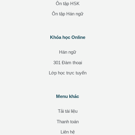
Ôn tập HSK
Ôn tập Hán ngữ
Các khối
Khóa học Online
Bỏ qua Khóa học Online
Hán ngữ
301 Đàm thoại
Lớp học trực tuyến
Các khối
Menu khác
Bỏ qua Menu khác
Tải tài liệu
Thanh toán
Liên hệ