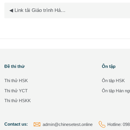
Chu
◀︎ Link tải Giáo trình Hán ngữ Nghe nói quyển 1,2,3
Các khối
Các khối
Đề thi thử
Ôn tập
Bỏ qua Đề thi thử
Bỏ qua Ôn tập
Thi thử HSK
Ôn tập HSK
Thi thử YCT
Ôn tập Hán n
Thi thử HSKK
Contact us:
admin@chinesetest.online
Hotline: 09