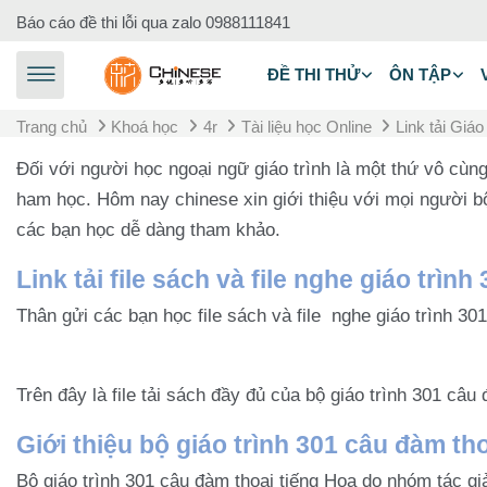
Chuyển tới nội dung chính
Báo cáo đề thi lỗi qua zalo
0988111841
ĐỀ THI THỬ
ÔN TẬP
Trang chủ
Khoá học
4r
Tài liệu học Online
Link tải Giá
Đối với người học ngoại ngữ giáo trình là một thứ vô cùng
ham học. Hôm nay chinese xin giới thiệu với mọi người bộ 
các bạn học dễ dàng tham khảo.
Link tải file sách và file nghe giáo trì
Thân gửi các bạn học file sách và file nghe giáo trình 30
Trên đây là file tải sách đầy đủ của bộ giáo trình 301 câu
Giới thiệu bộ giáo trình 301 câu đàm th
Bộ giáo trình 301 câu đàm thoại tiếng Hoa do nhóm tác giả