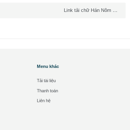
Link tải chữ Hán Nôm HanNomIME ▶︎
Các khối
Menu khác
Bỏ qua Menu khác
Tải tài liệu
Thanh toán
Liên hệ