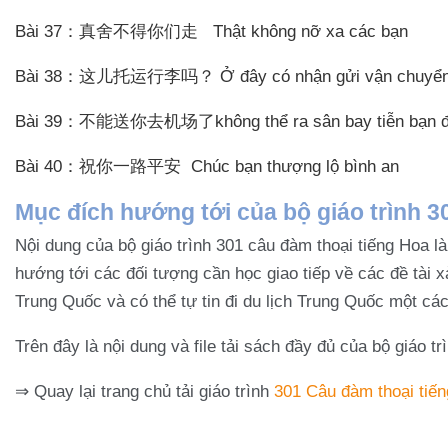
Bài 37：真舍不得你们走 Thật không nỡ xa các bạn
Bài 38：这儿托运行李吗？ Ở đây có nhận gửi vận chuyển h
Bài 39：不能送你去机场了không thể ra sân bay tiễn bạn 
Bài 40：祝你一路平安 Chúc bạn thượng lộ bình an
Mục đích hướng tới của bộ giáo trình 3
Nội dung của bộ giáo trình 301 câu đàm thoại tiếng Hoa l
hướng tới các đối tượng cần học giao tiếp về các đề tài 
Trung Quốc và có thể tự tin đi du lịch Trung Quốc một cá
Trên đây là nội dung và file tải sách đầy đủ của bộ giáo 
⇒ Quay lại trang chủ tải giáo trình
301 Câu đàm thoại tiế