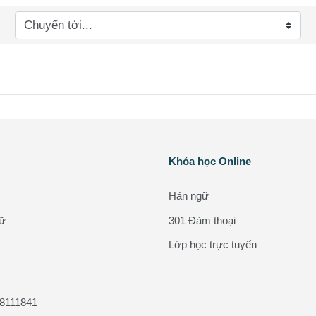
yển tới...
Các khối
Khóa học Online
Bỏ qua Khóa học Online
Hán ngữ
gữ
301 Đàm thoại
Lớp học trực tuyến
88111841