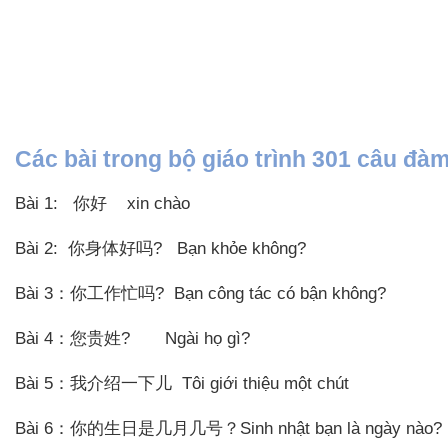
Các bài trong bộ giáo trình 301 câu đàm
Bài 1: 你好 xin chào
Bài 2: 你身体好吗? Bạn khỏe không?
Bài 3：你工作忙吗? Bạn công tác có bận không?
Bài 4：您贵姓? Ngài họ gì?
Bài 5：我介绍一下儿 Tôi giới thiệu một chút
Bài 6：你的生日是几月几号？Sinh nhật bạn là ngày nào?
HSK 2