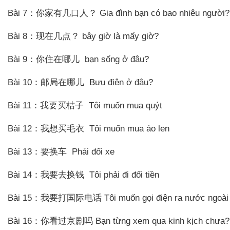
Bài 7：你家有几口人？ Gia đình bạn có bao nhiêu người?
Bài 8：现在几点？ bây giờ là mấy giờ?
Bài 9：你住在哪儿 bạn sống ở đâu?
ung
Bài 10：邮局在哪儿 Bưu điện ở đâu?
Bài 11：我要买桔子 Tôi muốn mua quýt
ển 1,2,3
Bài 12：我想买毛衣 Tôi muốn mua áo len
tiếng Hoa
Bài 13：要换车 Phải đổi xe
Việt Nam
Bài 14：我要去换钱 Tôi phải đi đổi tiền
Bài 15：我要打国际电话 Tôi muốn gọi điện ra nước ngoài
Bài 16：你看过京剧吗 Bạn từng xem qua kinh kịch chưa?