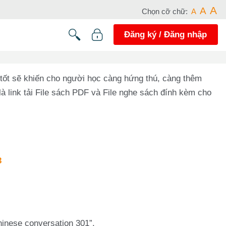
A
A
Chọn cỡ chữ:
A
Đăng ký / Đăng nhập
h tốt sẽ khiến cho người học càng hứng thú, càng thêm
là link tải File sách PDF và File nghe sách đính kèm cho
3
hinese conversation 301”.