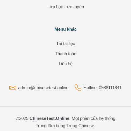
Lớp học trực tuyến
Các khối
Menu khác
Bỏ qua Menu khác
Tải tài liệu
Thanh toán
Liên hệ
admin@chinesetest.online
Hotline: 0988111841
©2025
ChineseTest.Online
. Một phần của hệ thống
Trung tâm tiếng Trung Chinese
.