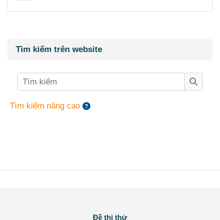
Các khối
Bỏ qua Tìm kiếm trên website
Tìm kiếm trên website
Tìm kiếm
Tìm ki
Tìm kiếm nâng cao
Các khối
Đề thi thử
Bỏ qua Đề thi thử