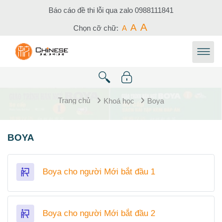
Chuyển tới nội dung chính
Báo cáo đề thi lỗi qua zalo
0988111841
A
A
Chọn cỡ chữ:
A
Trang chủ
Khoá học
Boya
Tổng quan các chủ đề
BOYA
Bài học
Boya cho người Mới bắt đầu 1
Bài học
Boya cho người Mới bắt đầu 2