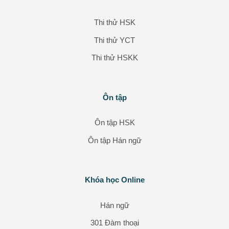
Thi thử HSK
Thi thử YCT
Thi thử HSKK
Các khối
Ôn tập
Bỏ qua Ôn tập
Ôn tập HSK
Ôn tập Hán ngữ
Các khối
Khóa học Online
Bỏ qua Khóa học Online
Hán ngữ
301 Đàm thoại