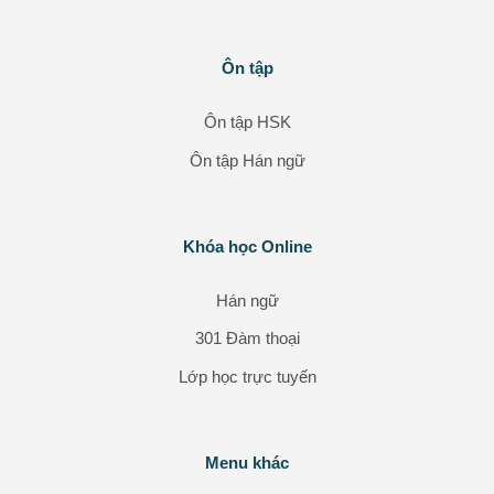
Các khối
Ôn tập
Bỏ qua Ôn tập
Ôn tập HSK
Ôn tập Hán ngữ
Các khối
Khóa học Online
Bỏ qua Khóa học Online
Hán ngữ
301 Đàm thoại
Lớp học trực tuyến
Các khối
Menu khác
Bỏ qua Menu khác