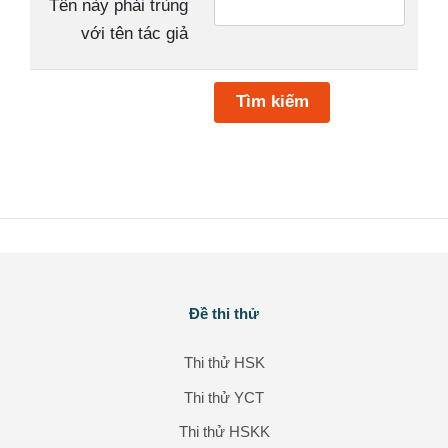
Tên này phải trùng
với tên tác giả
Tìm kiếm
Các khối
Đề thi thử
Bỏ qua Đề thi thử
Thi thử HSK
Thi thử YCT
Thi thử HSKK