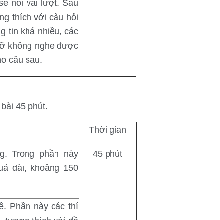
sẽ nói vài lượt. Sau
ng thích với câu hỏi
g tin khá nhiều, các
ỏ lỡ không nghe được
ho câu sau.
bài 45 phút.
Thời gian
g. Trong phần này
45 phút
uá dài, khoảng 150
ề. Phần này các thí