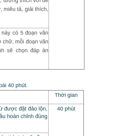
, tương thích với đề
 miêu tả, giải thích,
 này có 5 đoạn văn
0 chữ, mỗi đoạn văn
inh sẽ chọn đáp án
bài 40 phút.
Thời gian
ừ được đặt đảo lộn,
40 phút
câu hoàn chỉnh đúng