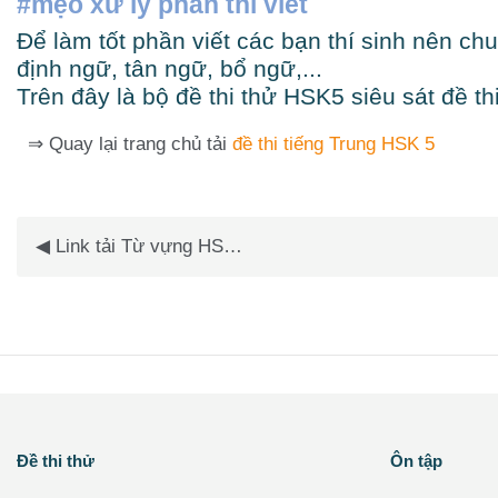
#mẹo xử lý phần thi viết
Để làm tốt phần viết các bạn thí sinh nên chu
định ngữ, tân ngữ, bổ ngữ,...
Trên đây là bộ đề thi thử HSK5 siêu sát đề th
⇒ Quay lại trang chủ tải
đề thi tiếng Trung HSK 5
Chu
◀︎ Link tải Từ vựng HSK 1 mới theo HSK 9 cấp
Các khối
Các khối
Đề thi thử
Ôn tập
Bỏ qua Đề thi thử
Bỏ qua Ôn tập