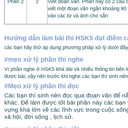
Phần 2
2
Viết đoạn văn. Phần này có 2 câu c
viết một đoạn văn ngắn khoảng 80 
vào các từ và ảnh cho sẵn
Hướng dẫn làm bài thi HSK5 đạt điểm 
các bạn hãy thử áp dụng phương pháp xử lý dưới đây 
#mẹo xử lý phần thi nghe
Vì phần nghe ở HSK5 khá dài và nhiều thông tin bên lề 
được bài, vậy nên trước khi nghe các bạn thí sinh nê
#Mẹo xử lý phần thi đọc
Các bạn thí sinh nên đọc qua đoạn văn để nắ
khác. Để làm được tốt bài phần này các bạn 
vựng khá lớn về các lĩnh vực trong cuộc sống
xã hội, đời sống , lịch sử.