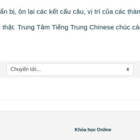
ẩn bị, ôn lại các kết cấu câu, vị trí của các t
i thật. Trung Tâm Tiếng Trung Chinese chúc các
yển tới...
Các khối
Khóa học Online
Bỏ qua Khóa học Online