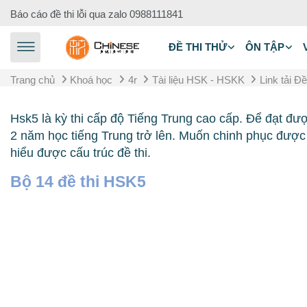
Chuyển tới nội dung chính
Báo cáo đề thi lỗi qua zalo
0988111841
ĐỀ THI THỬ
ÔN TẬP
Trang chủ
Khoá học
4r
Tài liệu HSK - HSKK
Link tải Đ
Hsk5 là kỳ thi cấp độ Tiếng Trung cao cấp. Để đạt đư
2 năm học tiếng Trung trở lên. Muốn chinh phục được
hiểu được cấu trúc đề thi.
Bộ 14 đề thi HSK5