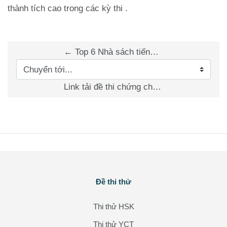
thành tích cao trong các kỳ thi .
← Top 6 Nhà sách tiếng Trung lớn nhất tại Việt Nam
Chuyển tới...
Link tải đề thi chứng chỉ tiếng Trung HSK 1 →
Các khối
Đề thi thử
Bỏ qua Đề thi thử
Thi thử HSK
Thi thử YCT