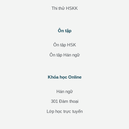
Thi thử HSKK
Các khối
Ôn tập
Bỏ qua Ôn tập
Ôn tập HSK
Ôn tập Hán ngữ
Các khối
Khóa học Online
Bỏ qua Khóa học Online
Hán ngữ
301 Đàm thoại
Lớp học trực tuyến