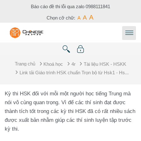
Chuyển tới nội dung chính
Báo cáo đề thi lỗi qua zalo
0988111841
A
A
Chọn cỡ chữ:
A
Trang chủ
Khoá học
4r
Tài liệu HSK - HSKK
Link tải Giáo trình HSK chuẩn Trọn bộ từ Hsk1 - Hs...
Kỳ thi HSK đối với mỗi một người học tiếng Trung mà
nói vô cùng quan trọng. Vì để các thí sinh đạt được
thành tích tốt trong các kỳ thi HSK đã có rất nhiều sách
được xuất bản nhằm giúp các thí sinh luyện tập trước
kỳ thi.