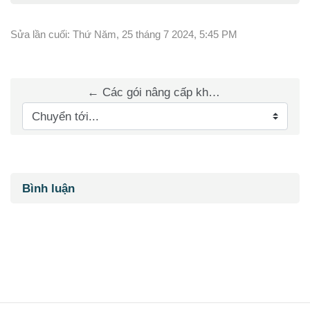
Sửa lần cuối: Thứ Năm, 25 tháng 7 2024, 5:45 PM
← Các gói nâng cấp khóa học và đề thi thử
Chuyển tới...
Các khối
Bỏ qua Bình luận
Bình luận