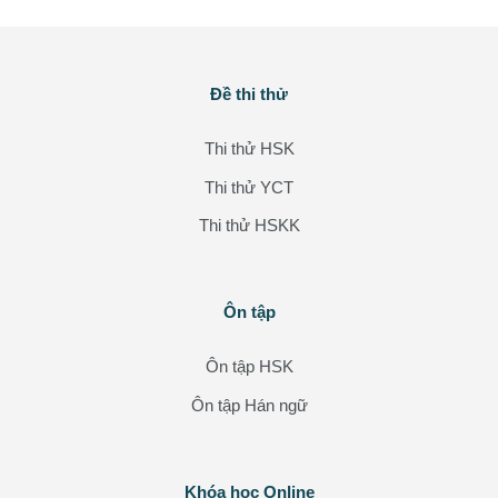
Các khối
Đề thi thử
Bỏ qua Đề thi thử
tuyến với Gi...
Thi thử HSK
Thi thử YCT
Thi thử HSKK
Các khối
Ôn tập
Bỏ qua Ôn tập
Ôn tập HSK
Ôn tập Hán ngữ
Các khối
Khóa học Online
Bỏ qua Khóa học Online