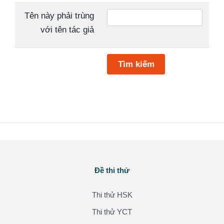
Tên này phải trùng
với tên tác giả
Tìm kiếm
Các khối
Đề thi thử
Bỏ qua Đề thi thử
Thi thử HSK
Thi thử YCT