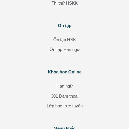
Thi thử HSKK
Các khối
Ôn tập
Bỏ qua Ôn tập
Ôn tập HSK
Ôn tập Hán ngữ
Các khối
Khóa học Online
Bỏ qua Khóa học Online
Hán ngữ
301 Đàm thoại
Lớp học trực tuyến
Menu khác
Bỏ qua Menu khác