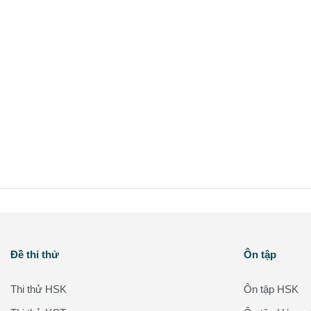
Các khối
Các khối
Đề thi thử
Ôn tập
Bỏ qua Đề thi thử
Bỏ qua Ôn tập
Thi thử HSK
Ôn tập HSK