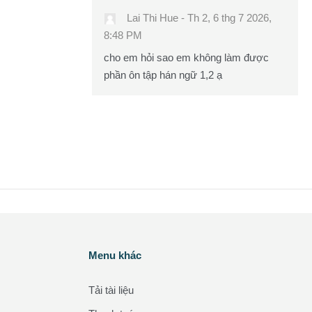
Lai Thi Hue
-
Th 2, 6 thg 7 2026,
8:48 PM
cho em hỏi sao em không làm được
phần ôn tập hán ngữ 1,2 ạ
Các khối
Menu khác
Bỏ qua Menu khác
Tải tài liệu