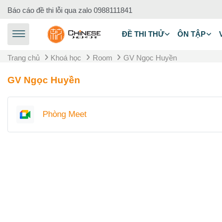
Chuyển tới nội dung chính
Báo cáo đề thi lỗi qua zalo
0988111841
ĐỀ THI THỬ
ÔN TẬP
Trang chủ
Khoá học
Room
GV Ngọc Huyền
Tổng quan các chủ đề
GV Ngọc Huyền
Google Meet™ for Moodle
Phòng Meet