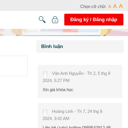
A
A
Chọn cỡ chữ:
A
Đăng ký / Đăng nhập
Các khối
Bỏ qua Bình luận
Bình luận
Vân Anh Nguyễn
-
Th 2, 5 thg 8
2024, 5:27 PM
Xin giá khóa học
Hoàng Linh
-
Th 7, 24 thg 8
2024, 3:42 AM
Liên hệ (zalo) hotline 0989543912 để