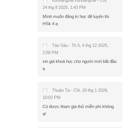
vuhoanghai vuhoanghai
-
CN,
24 thg 8 2025, 1:43 PM
Mình muốn đăng kí học để luyện thi
HSk 4 ạ
Táo Sâu
-
Th 5, 4 thg 12 2025,
2:56 PM
xin giá khoá học cho người mới bắt đầu
ạ
Thuận Tạ
-
CN, 18 thg 1 2026,
10:02 PM
Có được tham gia thử miễn phí không
ạ/