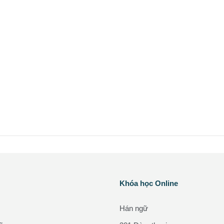
Các khối
Khóa học Online
Bỏ qua Khóa học Online
Hán ngữ