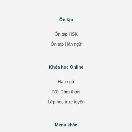
Các khối
Ôn tập
Bỏ qua Ôn tập
Ôn tập HSK
Ôn tập Hán ngữ
Các khối
Khóa học Online
Bỏ qua Khóa học Online
Hán ngữ
301 Đàm thoại
Lớp học trực tuyến
Các khối
Menu khác
Bỏ qua Menu khác