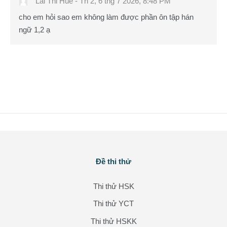
Lai Thi Hue
-
Th 2, 6 thg 7 2026, 8:48 PM
cho em hỏi sao em không làm được phần ôn tập hán
ngữ 1,2 ạ
Các khối
Đề thi thử
Bỏ qua Đề thi thử
Thi thử HSK
Thi thử YCT
Thi thử HSKK