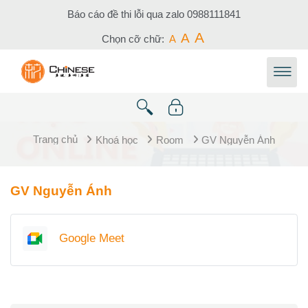
Chuyển tới nội dung chính
Báo cáo đề thi lỗi qua zalo
0988111841
A
A
Chọn cỡ chữ:
A
Trang chủ
Khoá học
Room
GV Nguyễn Ánh
Tổng quan các chủ đề
GV Nguyễn Ánh
Google Meet™ for Moodle
Google Meet