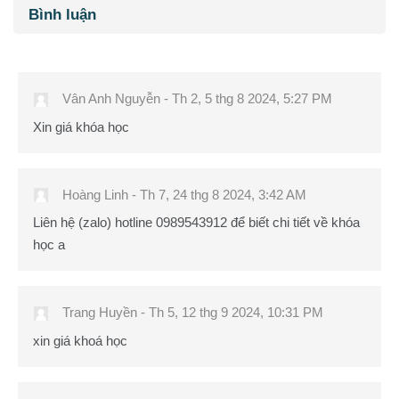
Các khối
Bỏ qua Bình luận
Bình luận
Vân Anh Nguyễn
-
Th 2, 5 thg 8 2024, 5:27 PM
Xin giá khóa học
Hoàng Linh
-
Th 7, 24 thg 8 2024, 3:42 AM
Liên hệ (zalo) hotline 0989543912 để biết chi tiết về khóa
học a
Trang Huyền
-
Th 5, 12 thg 9 2024, 10:31 PM
xin giá khoá học