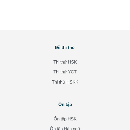
Các khối
Đề thi thử
Bỏ qua Đề thi thử
Thi thử HSK
Thi thử YCT
Thi thử HSKK
Các khối
Ôn tập
Bỏ qua Ôn tập
Ôn tập HSK
Ôn tập Hán ngữ