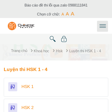
Chuyển tới nội dung chính
Báo cáo đề thi lỗi qua zalo
0988111841
A
A
Chọn cỡ chữ:
A
Trang chủ
Khoá học
Hsk
Luyện thi HSK 1 - 4
Tổng quan các chủ đề
Luyện thi HSK 1 - 4
Bài học
HSK 1
Bài học
HSK 2