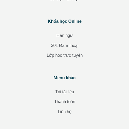
Các khối
Khóa học Online
Bỏ qua Khóa học Online
Hán ngữ
301 Đàm thoại
Lớp học trực tuyến
Các khối
Menu khác
Bỏ qua Menu khác
Tải tài liệu
Thanh toán
Liên hệ