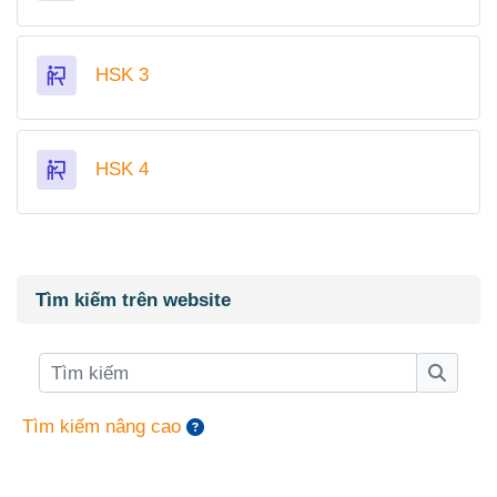
Bài học
HSK 3
Bài học
HSK 4
Các khối
Bỏ qua Tìm kiếm trên website
Tìm kiếm trên website
Tìm kiếm
Tìm ki
Tìm kiếm nâng cao