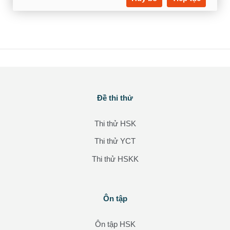
Các khối
Đề thi thử
Bỏ qua Đề thi thử
Thi thử HSK
Thi thử YCT
Thi thử HSKK
Các khối
Ôn tập
Bỏ qua Ôn tập
Ôn tập HSK