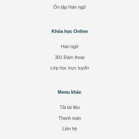
Ôn tập Hán ngữ
Các khối
Khóa học Online
Bỏ qua Khóa học Online
Hán ngữ
301 Đàm thoại
Lớp học trực tuyến
Các khối
Menu khác
Bỏ qua Menu khác
Tải tài liệu
Thanh toán
Liên hệ