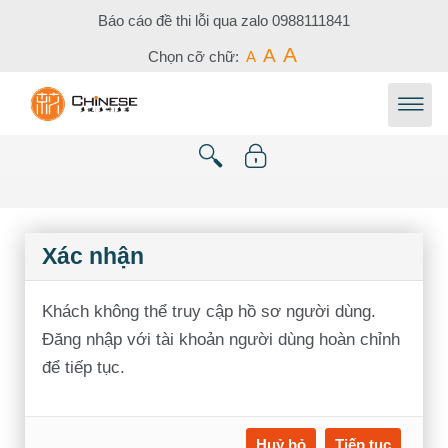
Chuyển tới nội dung chính
Báo cáo đề thi lỗi qua zalo
0988111841
A
A
Chọn cỡ chữ:
A
Xác nhận
Khách không thể truy cập hồ sơ người dùng.
Đăng nhập với tài khoản người dùng hoàn chỉnh
để tiếp tục.
Huỷ bỏ
Tiếp tục