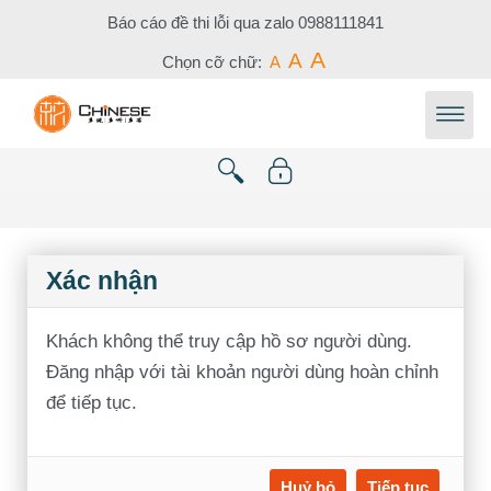
Chuyển tới nội dung chính
Báo cáo đề thi lỗi qua zalo
0988111841
A
A
Chọn cỡ chữ:
A
Xác nhận
Khách không thể truy cập hồ sơ người dùng.
Đăng nhập với tài khoản người dùng hoàn chỉnh
để tiếp tục.
Huỷ bỏ
Tiếp tục