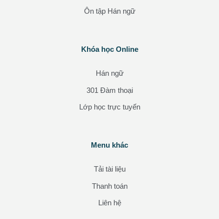
Ôn tập Hán ngữ
Các khối
Khóa học Online
Bỏ qua Khóa học Online
Hán ngữ
301 Đàm thoại
Lớp học trực tuyến
Các khối
Menu khác
Bỏ qua Menu khác
Tải tài liệu
Thanh toán
Liên hệ