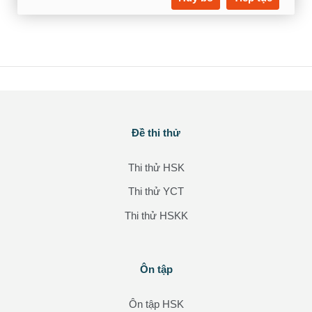
Các khối
Đề thi thử
Bỏ qua Đề thi thử
Thi thử HSK
Thi thử YCT
Thi thử HSKK
Các khối
Ôn tập
Bỏ qua Ôn tập
Ôn tập HSK